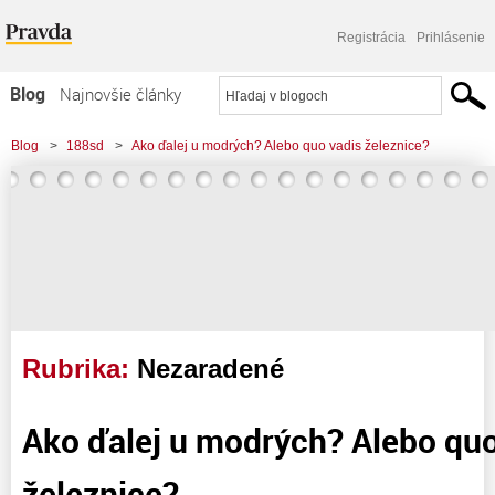
Registrácia
Prihlásenie
Blog
Najnovšie články
Najčítanejšie články
Blog
>
188sd
>
Ako ďalej u modrých? Alebo quo vadis železnice?
Najkomentovanejšie články
Zoznam blogov
Komerčné blogy
Rubrika:
Nezaradené
Ako ďalej u modrých? Alebo quo
železnice?