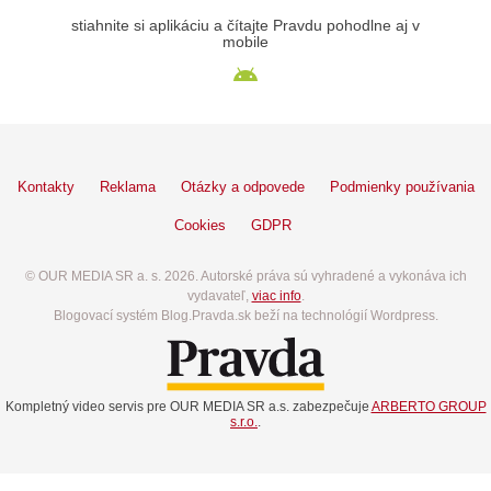
stiahnite si aplikáciu a čítajte Pravdu pohodlne aj v
mobile
Kontakty
Reklama
Otázky a odpovede
Podmienky používania
Cookies
GDPR
© OUR MEDIA SR a. s. 2026. Autorské práva sú vyhradené a vykonáva ich
vydavateľ,
viac info
.
Blogovací systém Blog.Pravda.sk beží na technológií Wordpress.
Kompletný video servis pre OUR MEDIA SR a.s. zabezpečuje
ARBERTO GROUP
s.r.o.
.