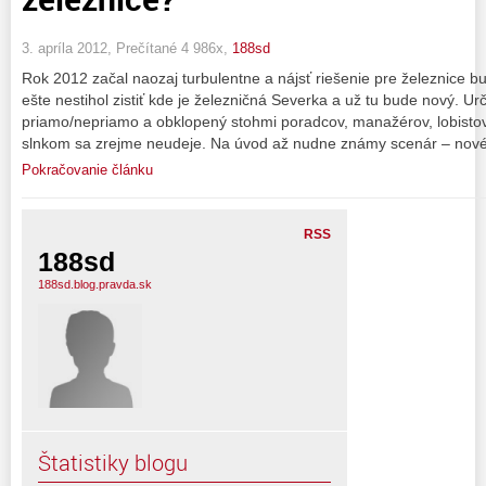
3. apríla 2012, Prečítané 4 986x,
188sd
Rok 2012 začal naozaj turbulentne a nájsť riešenie pre železnice bud
ešte nestihol zistiť kde je železničná Severka a už tu bude nový. Ur
priamo/nepriamo a obklopený stohmi poradcov, manažérov, lobisto
slnkom sa zrejme neudeje. Na úvod až nudne známy scenár – nov
Pokračovanie článku
RSS
188sd
188sd.blog.pravda.sk
Štatistiky blogu