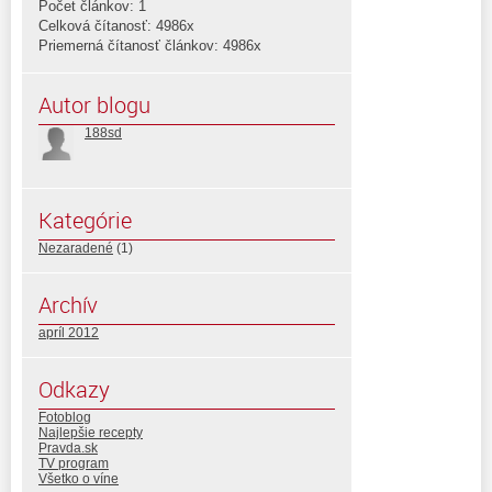
Počet článkov: 1
Celková čítanosť: 4986x
Priemerná čítanosť článkov: 4986x
Autor blogu
188sd
Kategórie
Nezaradené
(1)
Archív
apríl 2012
Odkazy
Fotoblog
Najlepšie recepty
Pravda.sk
TV program
Všetko o víne